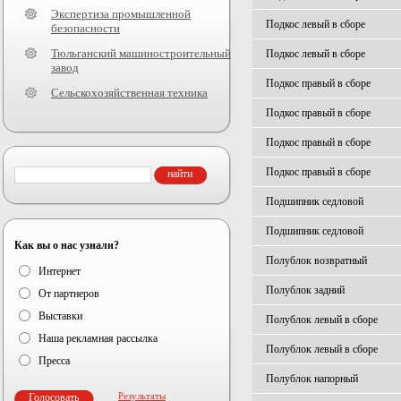
Экспертиза промышленной
Подкос левый в сборе
безопасности
Тюльганский машиностроительный
Подкос левый в сборе
завод
Подкос правый в сборе
Сельскохозяйственная техника
Подкос правый в сборе
Подкос правый в сборе
Подкос правый в сборе
Подшипник седловой
Подшипник седловой
Как вы о нас узнали?
Полублок возвратный
Интернет
Полублок задний
От партнеров
Выставки
Полублок левый в сборе
Наша рекламная рассылка
Полублок левый в сборе
Пресса
Полублок напорный
Результаты