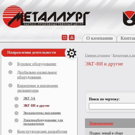
О компании
Конта
Направления деятельности
Главная страница
/
Карьерные и ш
ЭКГ-8И и другие
Буровое оборудование
Дробильно-размольное
оборудование
Карьерные и шагающие
экскаваторы
ЭКГ-5А
Поиск по чертежу:
ЭКГ-8И и другие
Экскаваторы шагающие
Электрооборудование для
Наименование
экскаваторов
Конструкторские разработки
Подкос левый в сборе