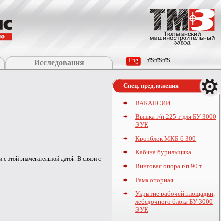
Eng
пїЅпїЅпїЅ
Исследования
Спец. предложения
ВАКАНСИИ
Вышка г/п 225 т для БУ 3000
ЭУК
Кронблок МКБ-6-300
Кабина бурильщика
 этой знаменательной датой. В связи с
Винтовая опора г/п 90 т
Рама опорная
Укрытие рабочей площадки,
лебедочного блока БУ 3000
ЭУК