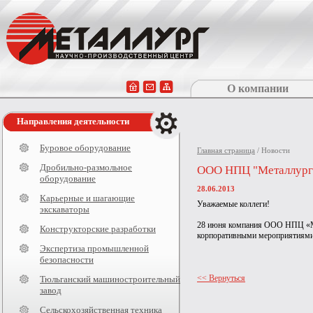
О компании
Направления деятельности
Буровое оборудование
Главная страница
/ Новости
Дробильно-размольное
ООО НПЦ "Металлург"
оборудование
28.06.2013
Карьерные и шагающие
Уважаемые коллеги!
экскаваторы
28 июня компания ООО НПЦ «Мета
Конструкторские разработки
корпоративными мероприятиями н
Экспертиза промышленной
безопасности
<< Вернуться
Тюльганский машиностроительный
завод
Сельскохозяйственная техника