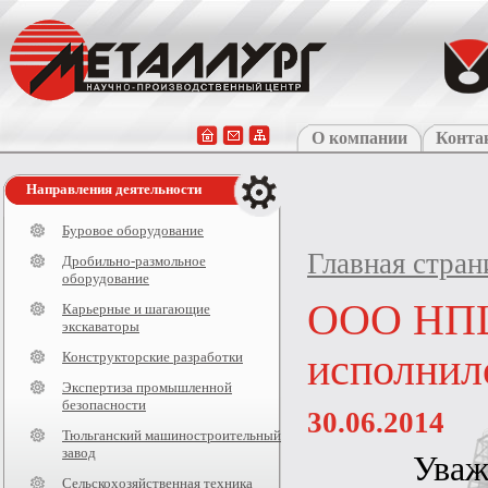
О компании
Конта
Направления деятельности
Буровое оборудование
Главная стран
Дробильно-размольное
оборудование
ООО НПЦ
Карьерные и шагающие
экскаваторы
исполнило
Конструкторские разработки
Экспертиза промышленной
безопасности
30.06.2014
Тюльганский машиностроительный
завод
Уваж
Сельскохозяйственная техника