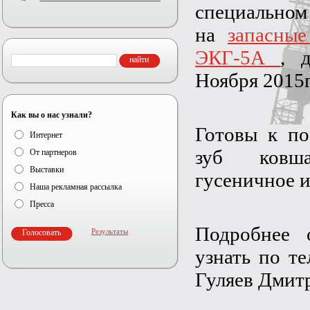
специально
на
запасные
ЭКГ-5А
, 
Ноября 2015г
Как вы о нас узнали?
Готовы к пос
Интернет
зуб ковша
От партнеров
Выставки
гусеничное и
Наша рекламная рассылка
Пресса
Подробнее 
Результаты
узнать по т
Гуляев Дмит